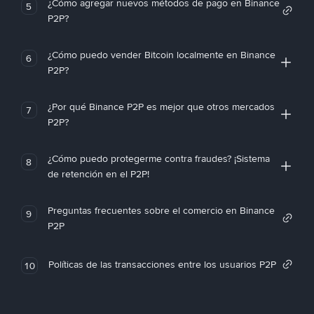
¿Cómo agregar nuevos métodos de pago en Binance
5
P2P?
¿Cómo puedo vender Bitcoin localmente en Binance
6
P2P?
¿Por qué Binance P2P es mejor que otros mercados
7
P2P?
¿Cómo puedo protegerme contra fraudes? ¡Sistema
8
de retención en el P2P!
Preguntas frecuentes sobre el comercio en Binance
9
P2P
Políticas de las transacciones entre los usuarios P2P
10