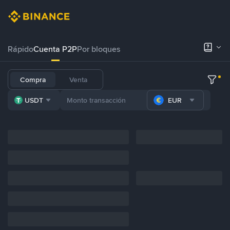
Rápido
Cuenta P2P
Por bloques
Compra
Venta
USDT
EUR