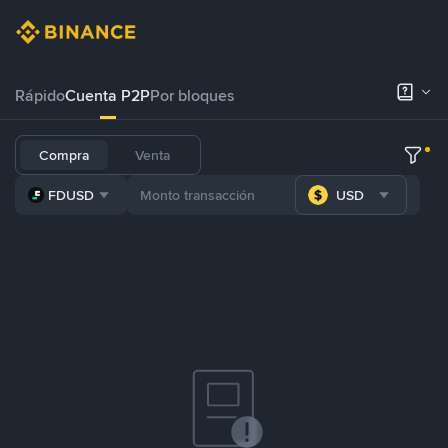
Rápido
Cuenta P2P
Por bloques
Compra
Venta
FDUSD
USD