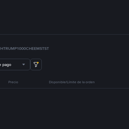
TH
TRUMP
1000CHEEMS
TST
e pago
Precio
Disponible/Límite de la orden