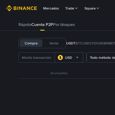
Mercados
Trade
Square
Rápido
Cuenta P2P
Por bloques
Compra
Venta
USDT
BTC
USDC
FDUSD
BNB
E
USD
Todo método d
Anunciantes