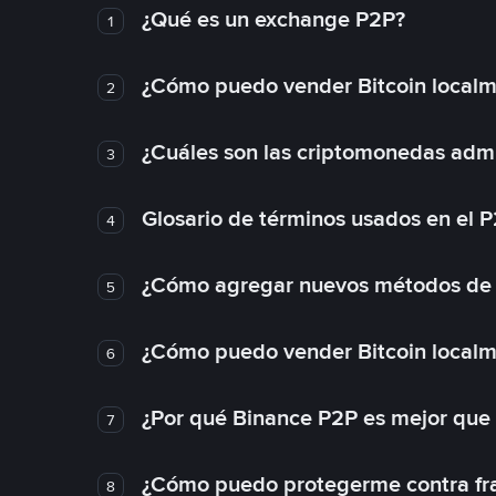
¿Qué es un exchange P2P?
1
¿Cómo puedo vender Bitcoin local
2
¿Cuáles son las criptomonedas admi
3
Glosario de términos usados en el 
4
¿Cómo agregar nuevos métodos de
5
¿Cómo puedo vender Bitcoin local
6
¿Por qué Binance P2P es mejor que
7
¿Cómo puedo protegerme contra frau
8