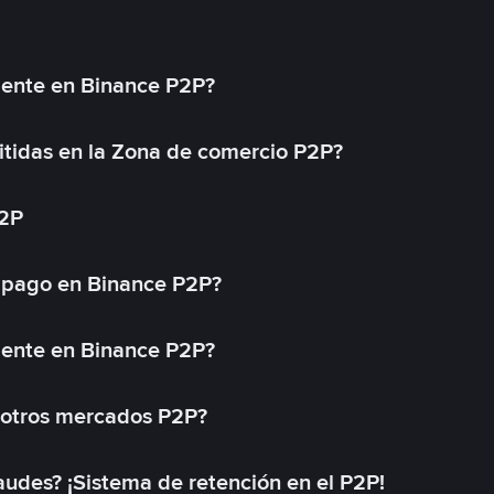
mente en Binance P2P?
tidas en la Zona de comercio P2P?
P2P
 pago en Binance P2P?
mente en Binance P2P?
 otros mercados P2P?
des? ¡Sistema de retención en el P2P!