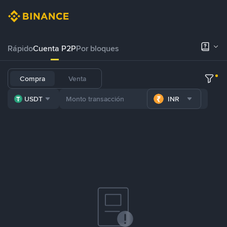
Rápido
Cuenta P2P
Por bloques
Compra
Venta
USDT
INR