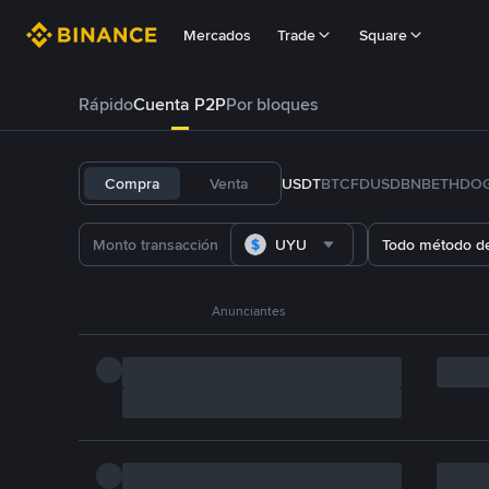
Mercados
Trade
Square
Rápido
Cuenta P2P
Por bloques
Compra
Venta
USDT
BTC
FDUSD
BNB
ETH
DO
UYU
Todo método d
Anunciantes