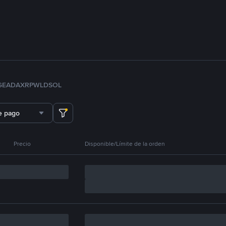
GE
ADA
XRP
WLD
SOL
e pago
Precio
Disponible/Límite de la orden