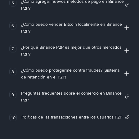
¿Cómo agregar nuevos métodos de pago en Binance
5
P2P?
¿Cómo puedo vender Bitcoin localmente en Binance
6
P2P?
¿Por qué Binance P2P es mejor que otros mercados
7
P2P?
¿Cómo puedo protegerme contra fraudes? ¡Sistema
8
de retención en el P2P!
Preguntas frecuentes sobre el comercio en Binance
9
P2P
Políticas de las transacciones entre los usuarios P2P
10