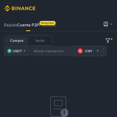
Asegurado
Rápido
Cuenta P2P
Prémium
Compra
Venta
USDT
CNY