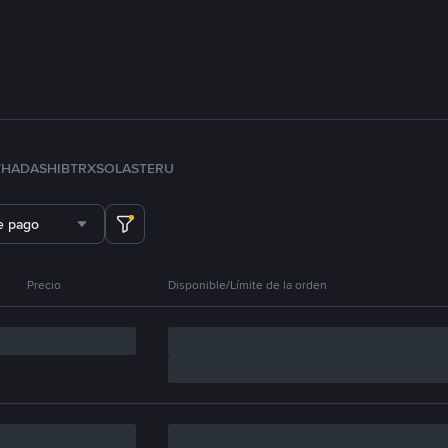
TH
ADA
SHIB
TRX
SOL
ASTER
U
e pago
Precio
Disponible/Límite de la orden