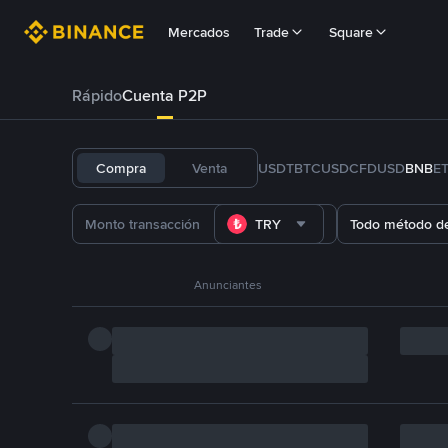
Mercados
Trade
Square
Rápido
Cuenta P2P
Compra
Venta
USDT
BTC
USDC
FDUSD
BNB
E
TRY
Todo método d
Anunciantes