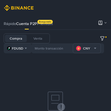
Asegurado
Rápido
Cuenta P2P
Prémium
Compra
Venta
FDUSD
CNY