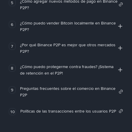
¿Cómo agregar nuevos métodos de pago en Binance
5
P2P?
¿Cómo puedo vender Bitcoin localmente en Binance
6
P2P?
¿Por qué Binance P2P es mejor que otros mercados
7
P2P?
¿Cómo puedo protegerme contra fraudes? ¡Sistema
8
de retención en el P2P!
Preguntas frecuentes sobre el comercio en Binance
9
P2P
Políticas de las transacciones entre los usuarios P2P
10