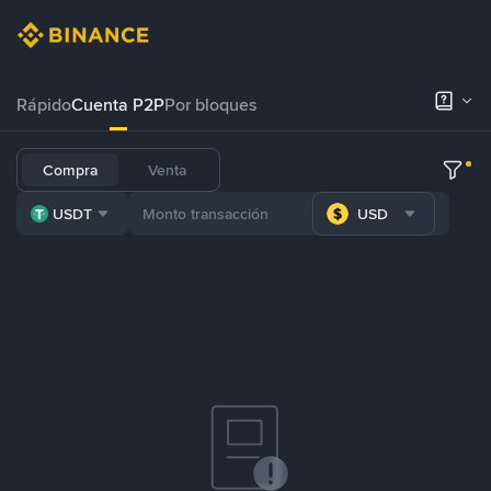
Rápido
Cuenta P2P
Por bloques
Compra
Venta
USDT
USD