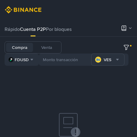
Rápido
Cuenta P2P
Por bloques
Compra
Venta
FDUSD
VES