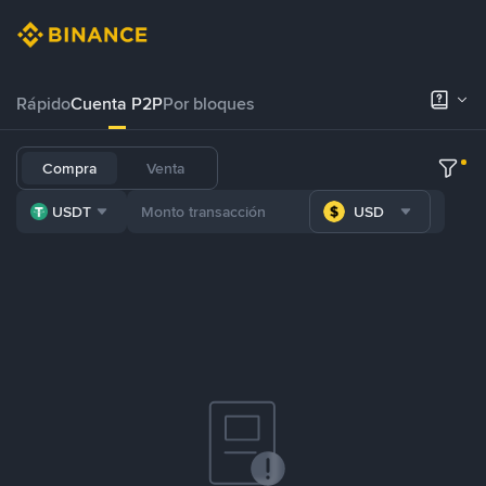
Rápido
Cuenta P2P
Por bloques
Compra
Venta
USDT
USD