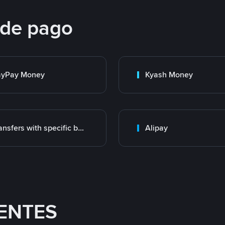
 de pago
ayPay Money
Kyash Money
Transfers with specific bank
Alipay
ENTES