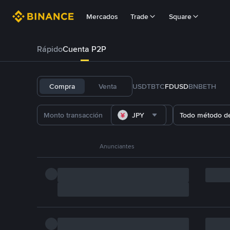
Mercados
Trade
Square
Rápido
Cuenta P2P
Compra
Venta
USDT
BTC
FDUSD
BNB
ETH
JPY
Todo método d
Anunciantes