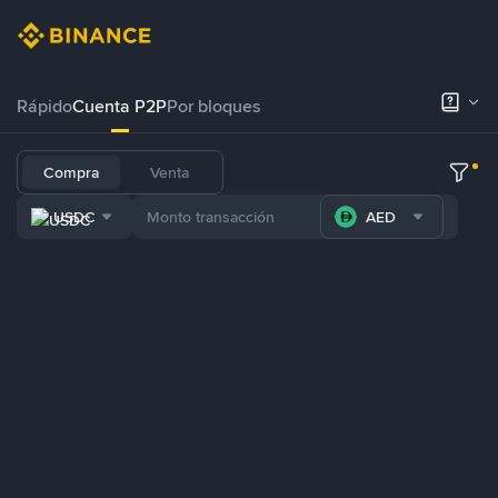
Rápido
Cuenta P2P
Por bloques
Compra
Venta
USDC
AED