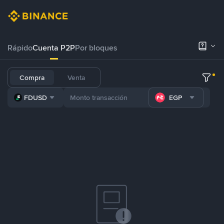
Rápido
Cuenta P2P
Por bloques
Compra
Venta
FDUSD
EGP