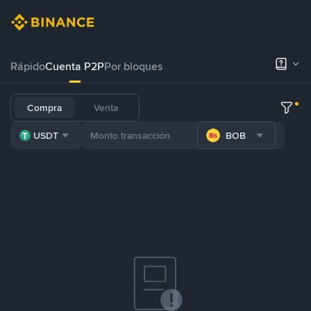
Rápido
Cuenta P2P
Por bloques
Compra
Venta
USDT
BOB