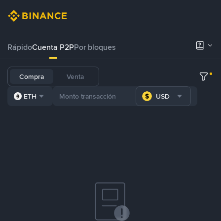
Rápido
Cuenta P2P
Por bloques
Compra
Venta
ETH
USD