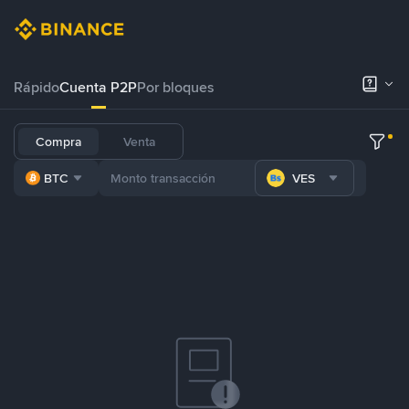
Rápido
Cuenta P2P
Por bloques
Compra
Venta
BTC
VES