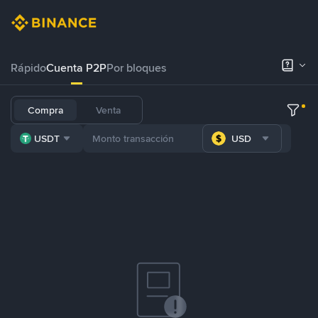
Rápido
Cuenta P2P
Por bloques
Compra
Venta
USDT
USD