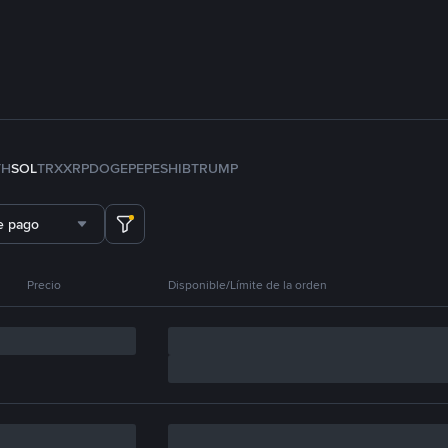
TH
SOL
TRX
XRP
DOGE
PEPE
SHIB
TRUMP
e pago
Precio
Disponible/Límite de la orden