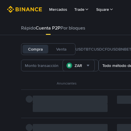
Mercados
Trade
Square
Rápido
Cuenta P2P
Por bloques
Compra
Venta
USDT
BTC
USDC
FDUSD
BNB
E
ZAR
Todo método d
Anunciantes