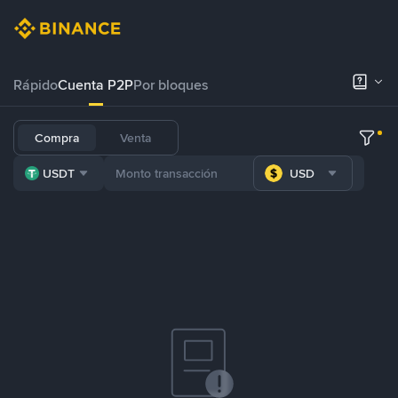
Rápido
Cuenta P2P
Por bloques
Compra
Venta
USDT
USD