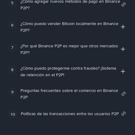
¿Cómo agregar nuevos métodos de pago en Binance
5
P2P?
¿Cómo puedo vender Bitcoin localmente en Binance
6
P2P?
¿Por qué Binance P2P es mejor que otros mercados
7
P2P?
¿Cómo puedo protegerme contra fraudes? ¡Sistema
8
de retención en el P2P!
Preguntas frecuentes sobre el comercio en Binance
9
P2P
Políticas de las transacciones entre los usuarios P2P
10