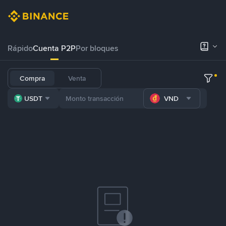
Rápido
Cuenta P2P
Por bloques
Compra
Venta
USDT
VND