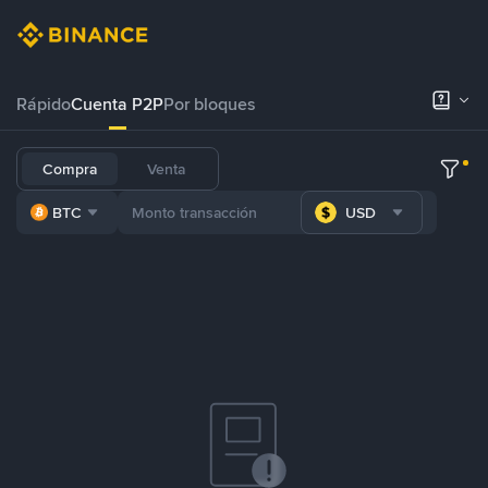
Rápido
Cuenta P2P
Por bloques
Compra
Venta
BTC
USD