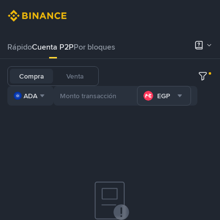
Rápido
Cuenta P2P
Por bloques
Compra
Venta
ADA
EGP