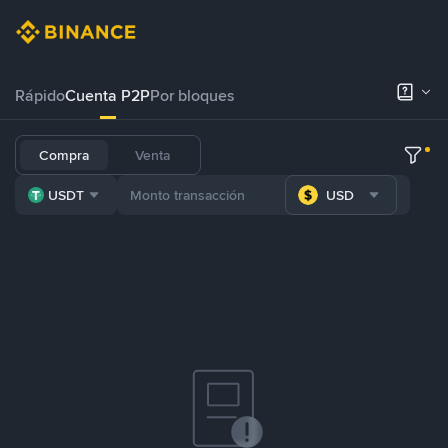
Rápido
Cuenta P2P
Por bloques
Compra
Venta
USDT
USD