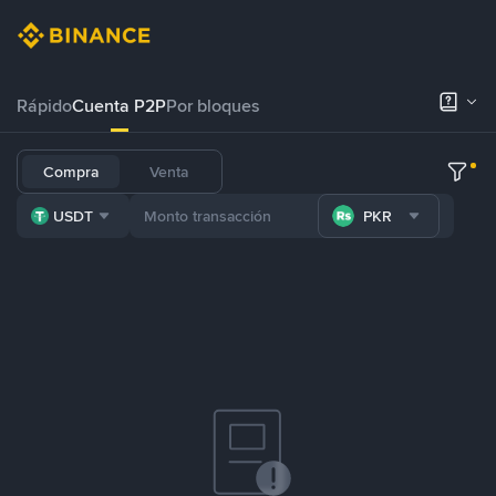
Rápido
Cuenta P2P
Por bloques
Compra
Venta
USDT
PKR