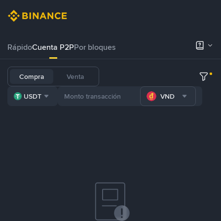
Rápido
Cuenta P2P
Por bloques
Compra
Venta
USDT
VND