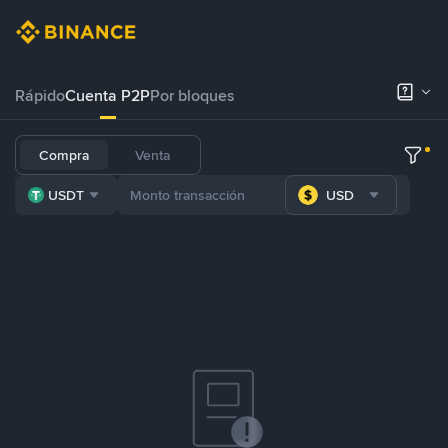
Rápido
Cuenta P2P
Por bloques
Compra
Venta
USDT
USD