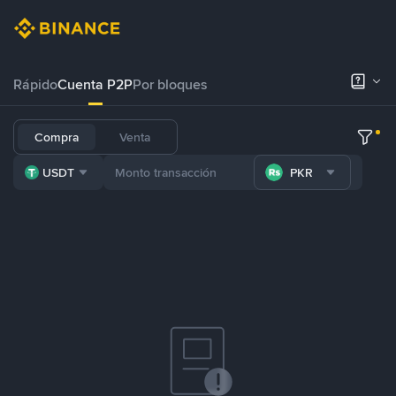
Rápido
Cuenta P2P
Por bloques
Compra
Venta
USDT
PKR