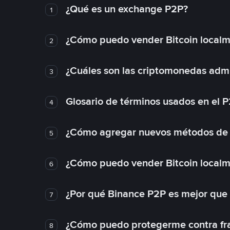
¿Qué es un exchange P2P?
1
¿Cómo puedo vender Bitcoin local
2
¿Cuáles son las criptomonedas admi
3
Glosario de términos usados en el 
4
¿Cómo agregar nuevos métodos de
5
¿Cómo puedo vender Bitcoin local
6
¿Por qué Binance P2P es mejor que
7
¿Cómo puedo protegerme contra frau
8