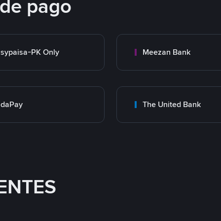
 de pago
sypaisa-PK Only
Meezan Bank
adaPay
The United Bank
ENTES