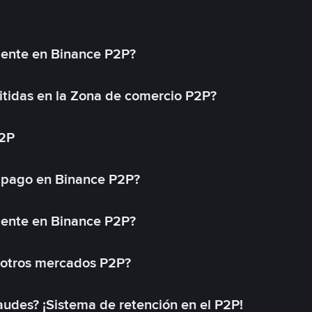
mente en Binance P2P?
tidas en la Zona de comercio P2P?
P2P
 pago en Binance P2P?
mente en Binance P2P?
 otros mercados P2P?
des? ¡Sistema de retención en el P2P!