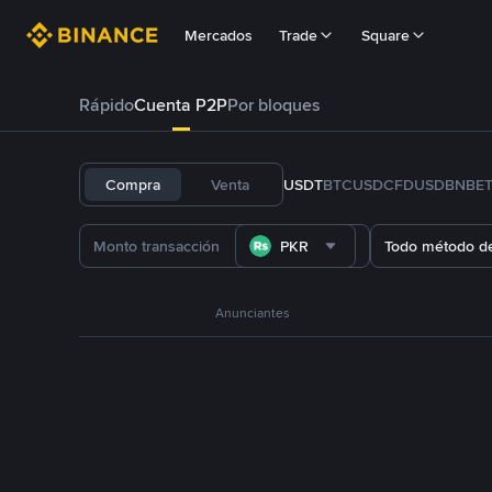
Mercados
Trade
Square
Rápido
Cuenta P2P
Por bloques
Compra
Venta
USDT
BTC
USDC
FDUSD
BNB
E
PKR
Todo método d
Anunciantes