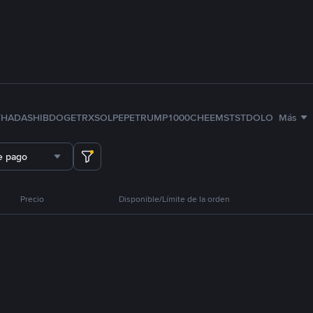
TH
ADA
SHIB
DOGE
TRX
SOL
PEPE
TRUMP
1000CHEEMS
TST
DOLO
Más
e pago
Precio
Disponible/Límite de la orden