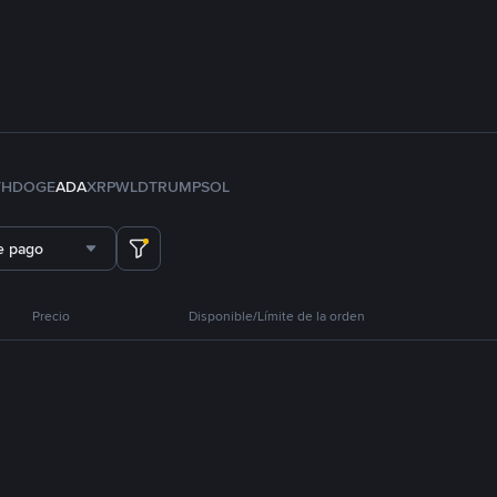
TH
DOGE
ADA
XRP
WLD
TRUMP
SOL
e pago
Precio
Disponible/Límite de la orden