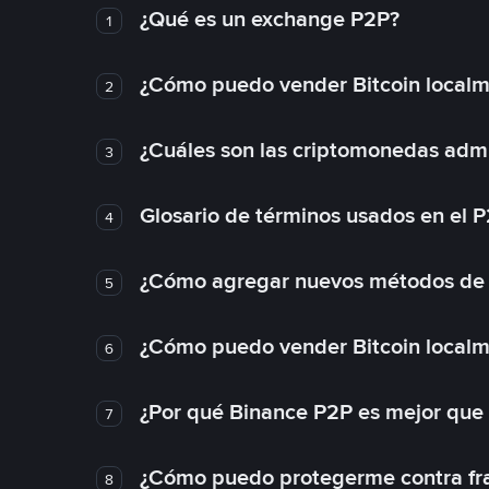
¿Qué es un exchange P2P?
1
¿Cómo puedo vender Bitcoin local
2
¿Cuáles son las criptomonedas admi
3
Glosario de términos usados en el 
4
¿Cómo agregar nuevos métodos de
5
¿Cómo puedo vender Bitcoin local
6
¿Por qué Binance P2P es mejor que
7
¿Cómo puedo protegerme contra frau
8