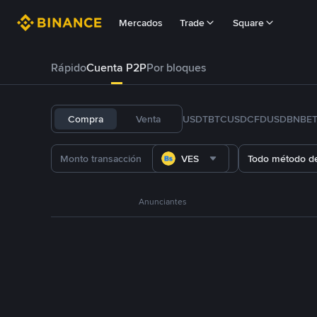
Mercados
Trade
Square
Rápido
Cuenta P2P
Por bloques
Compra
Venta
USDT
BTC
USDC
FDUSD
BNB
E
VES
Todo método d
Anunciantes