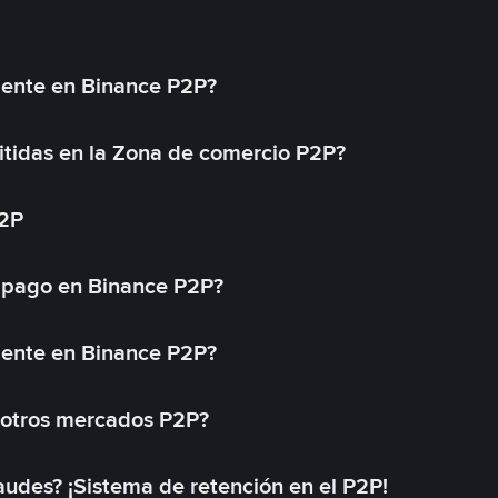
mente en Binance P2P?
tidas en la Zona de comercio P2P?
P2P
 pago en Binance P2P?
mente en Binance P2P?
 otros mercados P2P?
des? ¡Sistema de retención en el P2P!