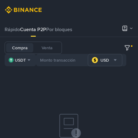
Rápido
Cuenta P2P
Por bloques
Compra
Venta
USDT
USD