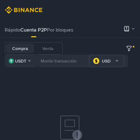
Rápido
Cuenta P2P
Por bloques
Compra
Venta
USDT
USD