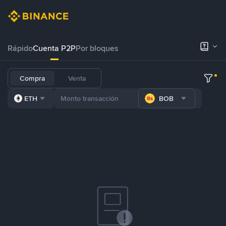
Rápido
Cuenta P2P
Por bloques
Compra
Venta
ETH
BOB