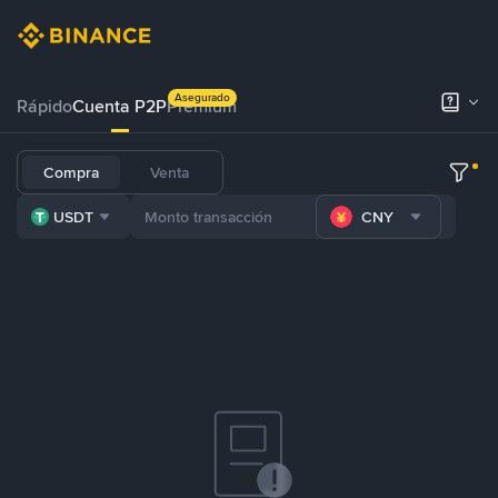
Asegurado
Rápido
Cuenta P2P
Prémium
Compra
Venta
USDT
CNY