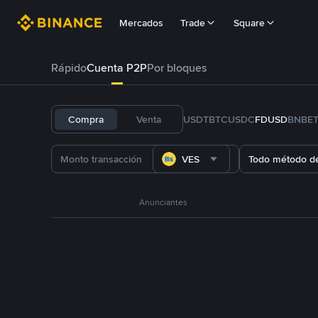
Mercados
Trade
Square
Rápido
Cuenta P2P
Por bloques
Compra
Venta
USDT
BTC
USDC
FDUSD
BNB
E
VES
Todo método d
Anunciantes