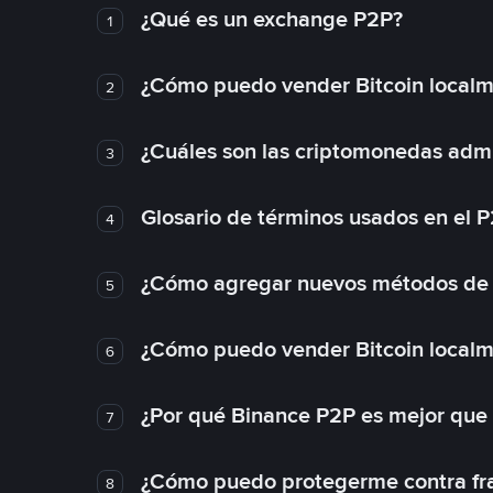
¿Qué es un exchange P2P?
1
¿Cómo puedo vender Bitcoin local
2
¿Cuáles son las criptomonedas admi
3
Glosario de términos usados en el 
4
¿Cómo agregar nuevos métodos de
5
¿Cómo puedo vender Bitcoin local
6
¿Por qué Binance P2P es mejor que
7
¿Cómo puedo protegerme contra frau
8