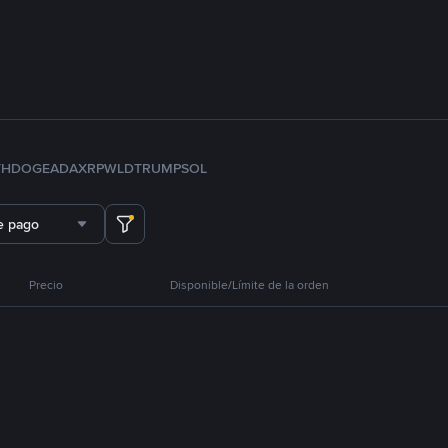
TH
DOGE
ADA
XRP
WLD
TRUMP
SOL
e pago
Precio
Disponible/Límite de la orden