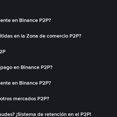
mente en Binance P2P?
tidas en la Zona de comercio P2P?
P2P
 pago en Binance P2P?
mente en Binance P2P?
 otros mercados P2P?
des? ¡Sistema de retención en el P2P!