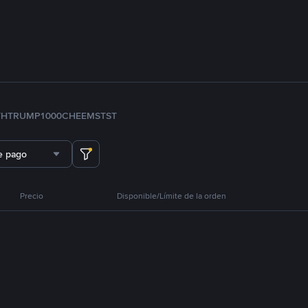
TH
TRUMP
1000CHEEMS
TST
e pago
Precio
Disponible/Límite de la orden