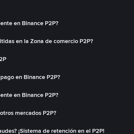
mente en Binance P2P?
tidas en la Zona de comercio P2P?
P2P
 pago en Binance P2P?
mente en Binance P2P?
 otros mercados P2P?
des? ¡Sistema de retención en el P2P!