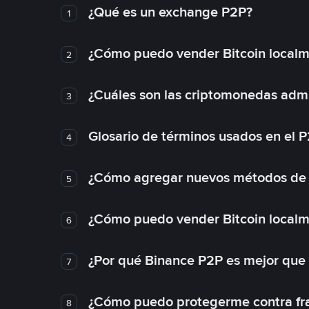
¿Qué es un exchange P2P?
1
¿Cómo puedo vender Bitcoin local
2
¿Cuáles son las criptomonedas admi
3
Glosario de términos usados en el 
4
¿Cómo agregar nuevos métodos de
5
¿Cómo puedo vender Bitcoin local
6
¿Por qué Binance P2P es mejor que
7
¿Cómo puedo protegerme contra frau
8