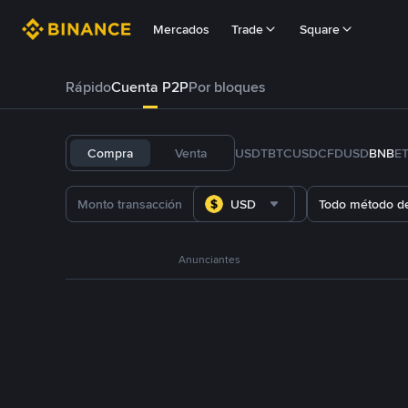
Mercados
Trade
Square
Rápido
Cuenta P2P
Por bloques
Compra
Venta
USDT
BTC
USDC
FDUSD
BNB
E
USD
Todo método d
Anunciantes