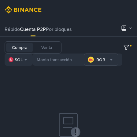
Rápido
Cuenta P2P
Por bloques
Compra
Venta
SOL
BOB