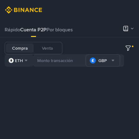
Rápido
Cuenta P2P
Por bloques
Compra
Venta
ETH
GBP