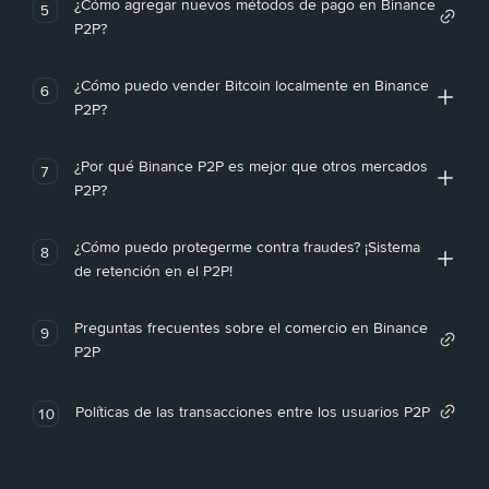
¿Cómo agregar nuevos métodos de pago en Binance
5
P2P?
¿Cómo puedo vender Bitcoin localmente en Binance
6
P2P?
¿Por qué Binance P2P es mejor que otros mercados
7
P2P?
¿Cómo puedo protegerme contra fraudes? ¡Sistema
8
de retención en el P2P!
Preguntas frecuentes sobre el comercio en Binance
9
P2P
Políticas de las transacciones entre los usuarios P2P
10