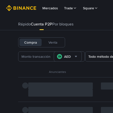
Mercados
Trade
Square
Rápido
Cuenta P2P
Por bloques
Compra
Venta
AED
Todo método d
Anunciantes