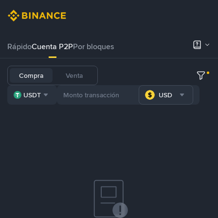
Rápido
Cuenta P2P
Por bloques
Compra
Venta
USDT
USD