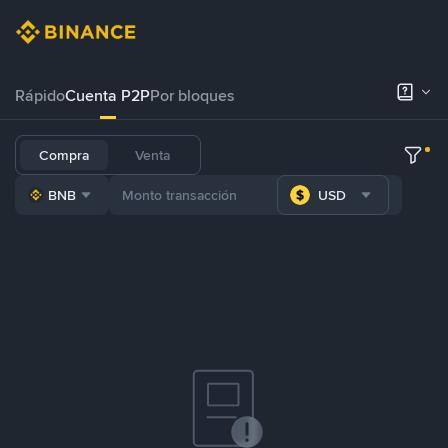
Rápido
Cuenta P2P
Por bloques
Compra
Venta
BNB
USD