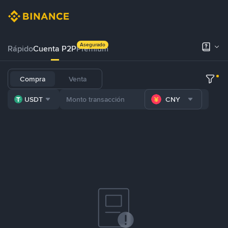
Asegurado
Rápido
Cuenta P2P
Prémium
Compra
Venta
USDT
CNY