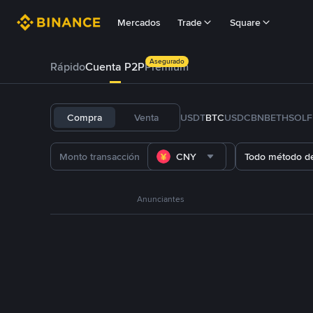
Mercados
Trade
Square
Asegurado
Rápido
Cuenta P2P
Prémium
Compra
Venta
USDT
BTC
USDC
BNB
ETH
SOL
CNY
Todo método d
Anunciantes