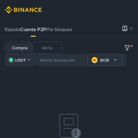
Rápido
Cuenta P2P
Por bloques
Compra
Venta
USDT
BOB