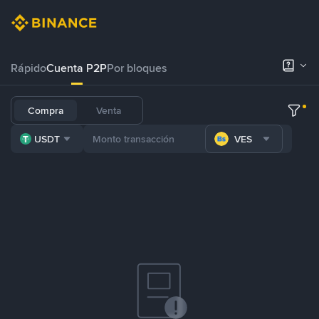
Rápido
Cuenta P2P
Por bloques
Compra
Venta
USDT
VES