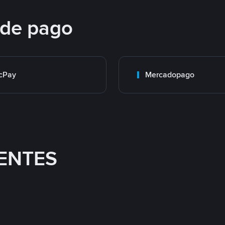
 de pago
cPay
Mercadopago
ENTES