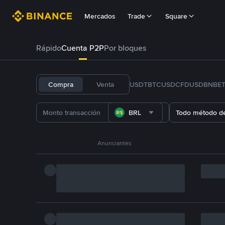
Mercados
Trade
Square
Rápido
Cuenta P2P
Por bloques
Compra
Venta
USDT
BTC
USDC
FDUSD
BNB
E
BRL
Todo método d
Anunciantes