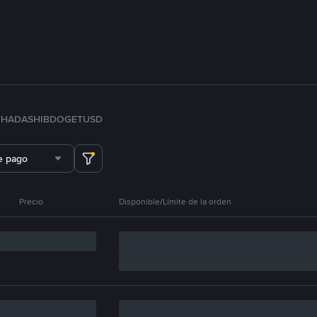
TH
ADA
SHIB
DOGE
TUSD
e pago
Precio
Disponible/Límite de la orden