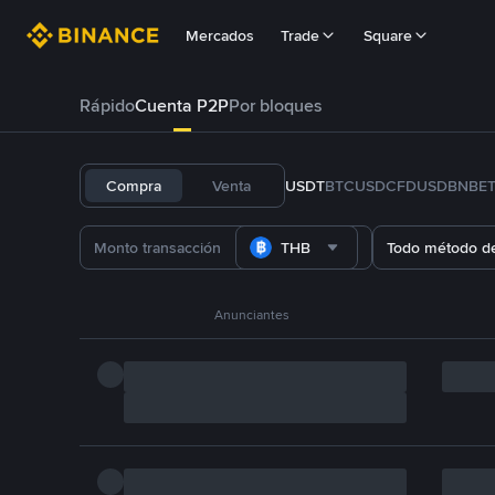
Mercados
Trade
Square
Rápido
Cuenta P2P
Por bloques
Compra
Venta
USDT
BTC
USDC
FDUSD
BNB
E
THB
Todo método d
Anunciantes